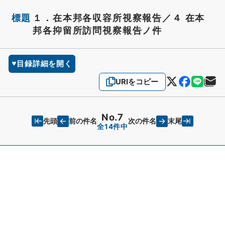
標題
１．在本邦各収容所視察報告／４ 在本
邦各抑留所訪問視察報告ノ件
目録詳細を開く
URIをコピー
No.7
先頭
末尾
前の件名
次の件名
全14件中