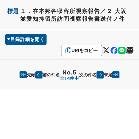
標題
１．在本邦各収容所視察報告／２ 大阪
並愛知抑留所訪問視察報告書送付ノ件
目録詳細を開く
URIをコピー
No.5
先頭
末尾
前の件名
次の件名
全14件中