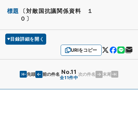
標題
〔対敵国抗議関係資料 １
０〕
目録詳細を開く
URIをコピー
No.11
先頭
末尾
前の件名
次の件名
全11件中