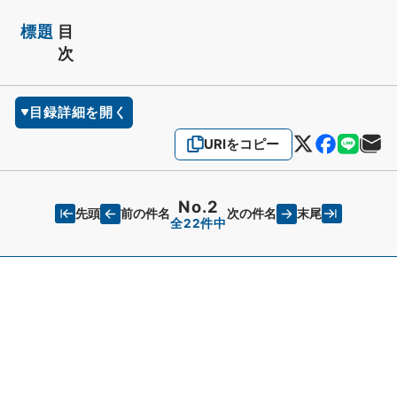
標題
目
次
目録詳細を開く
URIをコピー
No.2
先頭
末尾
前の件名
次の件名
全22件中