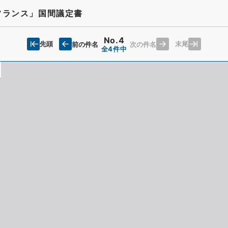
フランス」国間議定書
No.4
先頭
末尾
前の件名
次の件名
全4件中