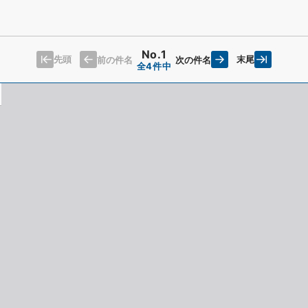
No.1
先頭
末尾
前の件名
次の件名
全4件中