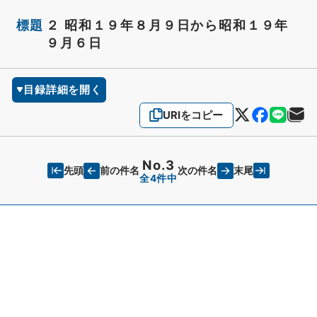
標題
２ 昭和１９年８月９日から昭和１９年
９月６日
目録詳細を開く
URIをコピー
No.3
先頭
末尾
前の件名
次の件名
全4件中