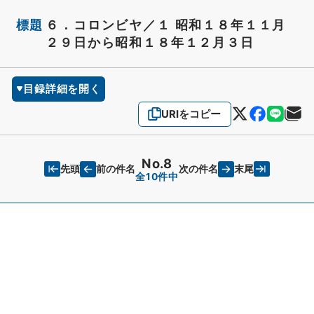
標題
６．コロンビヤ／１ 昭和１８年１１月
２９日から昭和１８年１２月３日
目録詳細を開く
URIをコピー
No.8
先頭
末尾
前の件名
次の件名
全10件中