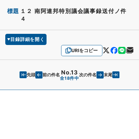
標題
１２ 南阿連邦特別議会議事録送付ノ件
４
目録詳細を開く
URIをコピー
No.13
先頭
末尾
前の件名
次の件名
全18件中