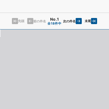
No.1
先頭
末尾
前の件名
次の件名
全18件中