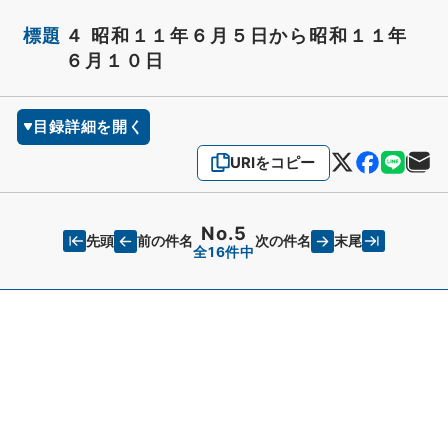
標題
４ 昭和１１年６月５日から昭和１１年
６月１０日
目録詳細を開く
URIをコピー
No.5
先頭
末尾
前の件名
次の件名
全16件中