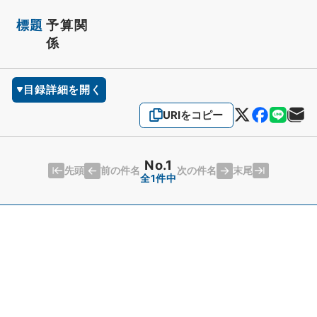
標題
予算関
係
目録詳細を開く
URIをコピー
No.1
先頭
末尾
前の件名
次の件名
全1件中