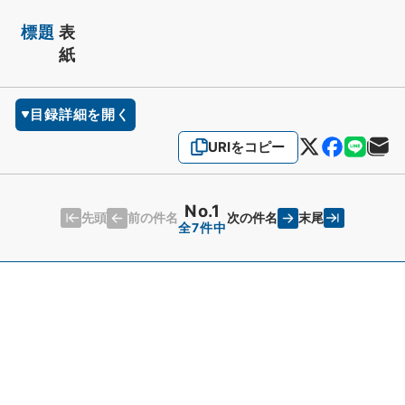
標題
表
紙
目録詳細を開く
URIをコピー
No.1
先頭
末尾
前の件名
次の件名
全7件中