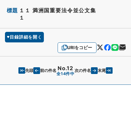
標題
１１ 満洲国重要法令並公文集
１
目録詳細を開く
URIをコピー
No.12
先頭
末尾
前の件名
次の件名
全14件中