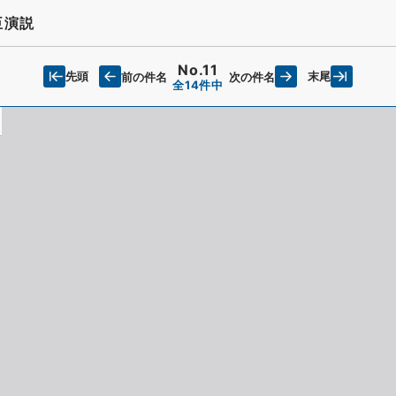
臣演説
No.11
先頭
末尾
前の件名
次の件名
全14件中