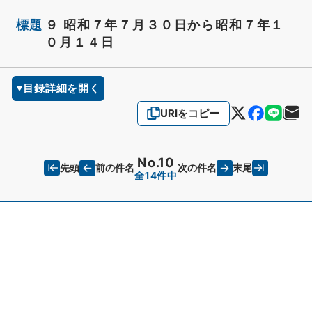
標題
９ 昭和７年７月３０日から昭和７年１
０月１４日
目録詳細を開く
URIをコピー
No.10
先頭
末尾
前の件名
次の件名
全14件中