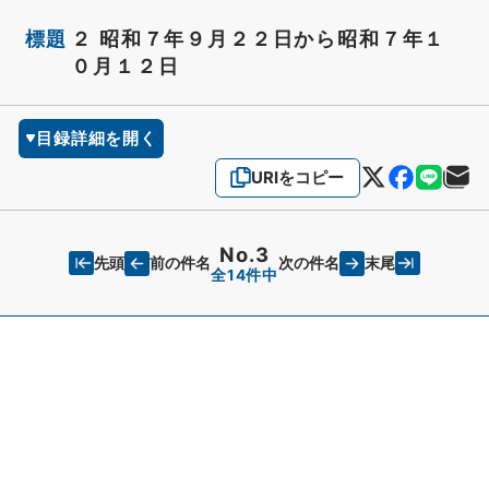
標題
２ 昭和７年９月２２日から昭和７年１
０月１２日
目録詳細を開く
URIをコピー
No.3
先頭
末尾
前の件名
次の件名
全14件中