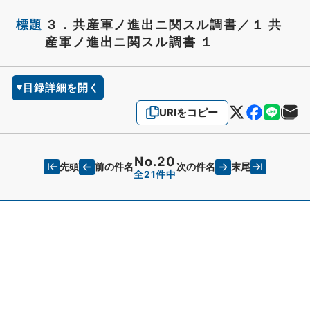
標題
３．共産軍ノ進出ニ関スル調書／１ 共
産軍ノ進出ニ関スル調書 １
目録詳細を開く
URIをコピー
No.20
先頭
末尾
前の件名
次の件名
全21件中