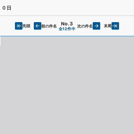
３０日
No.3
先頭
末尾
前の件名
次の件名
全12件中