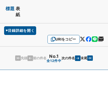
標題
表
紙
目録詳細を開く
URIをコピー
No.1
先頭
末尾
前の件名
次の件名
全12件中