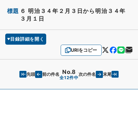
標題
６ 明治３４年２月３日から明治３４年
３月１日
目録詳細を開く
URIをコピー
No.8
先頭
末尾
前の件名
次の件名
全12件中