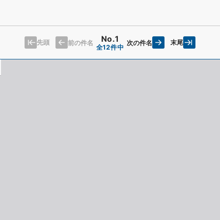
No.1
先頭
末尾
前の件名
次の件名
全12件中