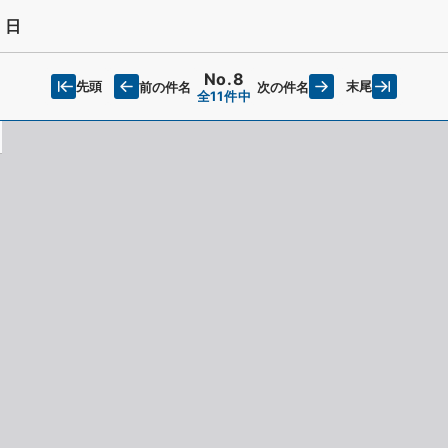
３日
No.8
先頭
末尾
前の件名
次の件名
全11件中