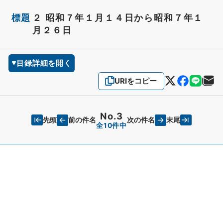
標題
２ 昭和７年１月１４日から昭和７年１
月２６日
目録詳細を開く
URIをコピー
No.3
先頭
末尾
前の件名
次の件名
全10件中