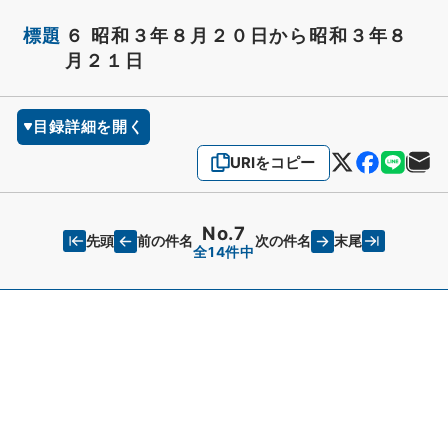
標題
６ 昭和３年８月２０日から昭和３年８
月２１日
目録詳細を開く
URIをコピー
No.7
先頭
末尾
前の件名
次の件名
全14件中