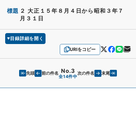
標題
２ 大正１５年８月４日から昭和３年７
月３１日
目録詳細を開く
URIをコピー
No.3
先頭
末尾
前の件名
次の件名
全14件中