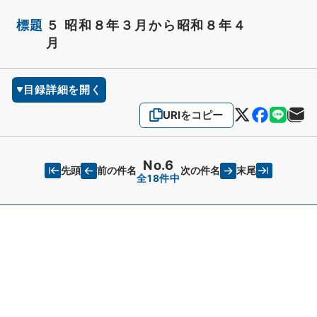
標題
５ 昭和８年３月から昭和８年４
月
目録詳細を開く
URIをコピー
No.6
先頭
末尾
前の件名
次の件名
全18件中