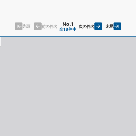
No.1
先頭
末尾
前の件名
次の件名
全18件中