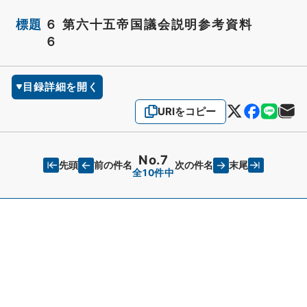
標題
６ 第六十五帝国議会説明参考資料
６
目録詳細を開く
URIをコピー
No.7
先頭
末尾
前の件名
次の件名
全10件中