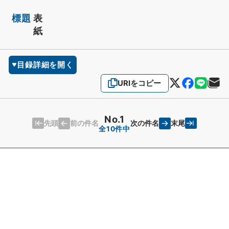
標題
表
紙
目録詳細を開く
URIをコピー
No.1
先頭
末尾
前の件名
次の件名
全10件中