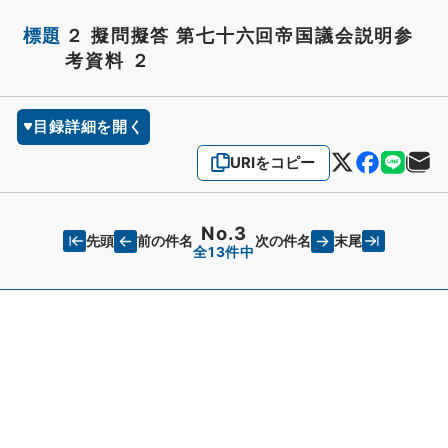
標題
２ 擬問擬答 第七十六回帝国議会説明参
考資料 ２
目録詳細を開く
URIをコピー
No.3
先頭
末尾
前の件名
次の件名
全13件中