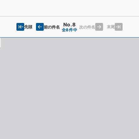
No.8
先頭
末尾
前の件名
次の件名
全8件中