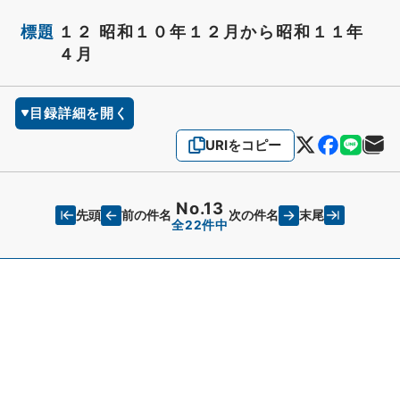
標題
１２ 昭和１０年１２月から昭和１１年
４月
目録詳細を開く
URIをコピー
No.13
先頭
末尾
前の件名
次の件名
全22件中