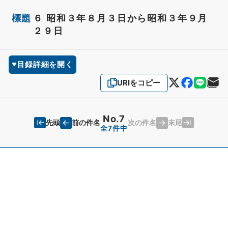
標題
６ 昭和３年８月３日から昭和３年９月
２９日
目録詳細を開く
URIをコピー
No.7
先頭
末尾
前の件名
次の件名
全7件中