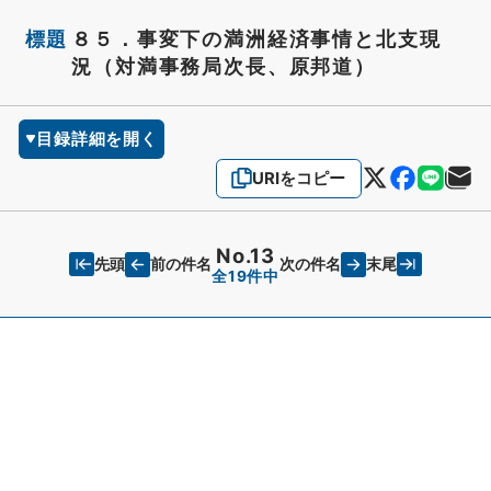
標題
８５．事変下の満洲経済事情と北支現
況（対満事務局次長、原邦道）
目録詳細を開く
URIをコピー
No.13
先頭
末尾
前の件名
次の件名
全19件中