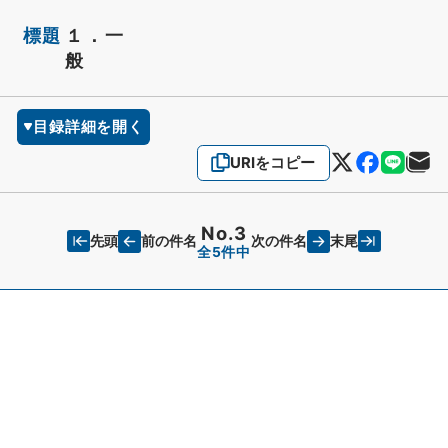
標題
１．一
般
目録詳細を開く
URIをコピー
No.3
先頭
末尾
前の件名
次の件名
全5件中