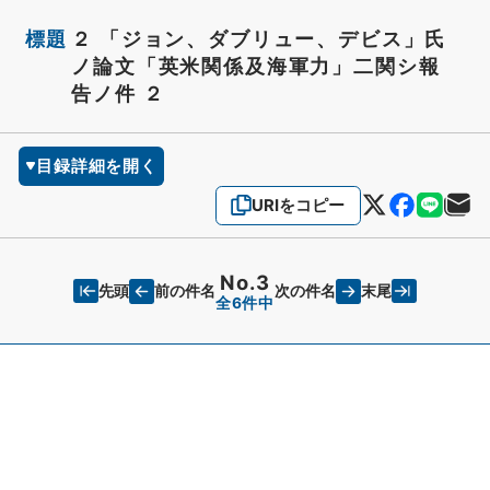
標題
２ 「ジョン、ダブリュー、デビス」氏
ノ論文「英米関係及海軍力」二関シ報
告ノ件 ２
目録詳細を開く
URIをコピー
No.3
先頭
末尾
前の件名
次の件名
全6件中