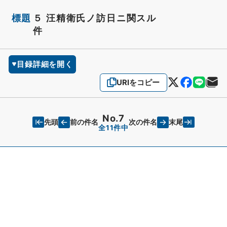
標題
５ 汪精衛氏ノ訪日ニ関スル
件
目録詳細を開く
URIをコピー
No.7
先頭
末尾
前の件名
次の件名
全11件中