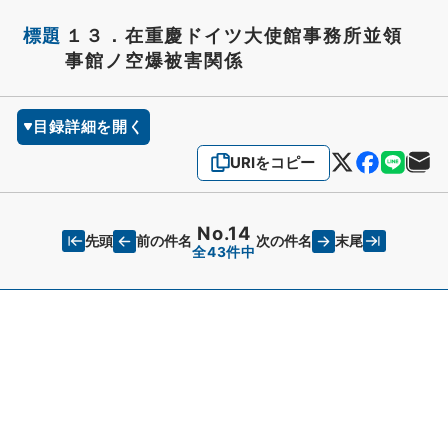
標題
１３．在重慶ドイツ大使館事務所並領
事館ノ空爆被害関係
目録詳細を開く
URIをコピー
No.14
先頭
末尾
前の件名
次の件名
全43件中