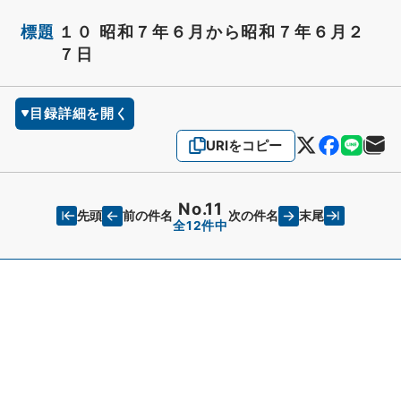
標題
１０ 昭和７年６月から昭和７年６月２
７日
目録詳細を開く
URIをコピー
No.11
先頭
末尾
前の件名
次の件名
全12件中