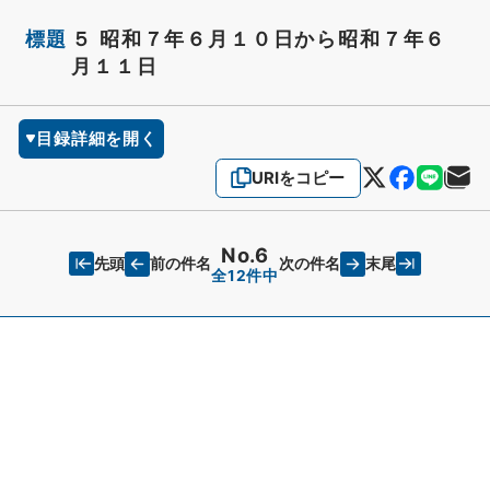
標題
５ 昭和７年６月１０日から昭和７年６
月１１日
目録詳細を開く
URIをコピー
No.6
先頭
末尾
前の件名
次の件名
全12件中