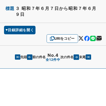
標題
３ 昭和７年６月７日から昭和７年６月
９日
目録詳細を開く
URIをコピー
No.4
先頭
末尾
前の件名
次の件名
全12件中