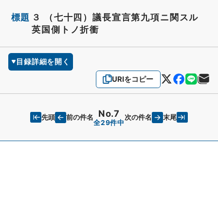
標題
３ （七十四）議長宣言第九項ニ関スル
英国側トノ折衝
目録詳細を開く
URIをコピー
No.7
先頭
末尾
前の件名
次の件名
全29件中