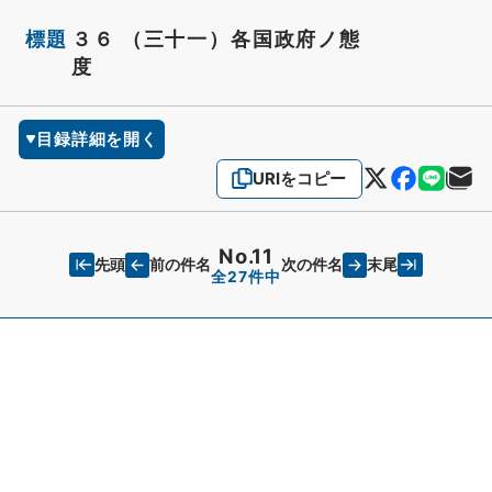
標題
３６ （三十一）各国政府ノ態
度
目録詳細を開く
URIをコピー
No.11
先頭
末尾
前の件名
次の件名
全27件中