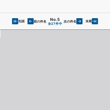
No.5
先頭
末尾
前の件名
次の件名
全27件中