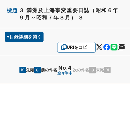
標題
３ 満洲及上海事変重要日誌（昭和６年
９月～昭和７年３月） ３
目録詳細を開く
URIをコピー
No.4
先頭
末尾
前の件名
次の件名
全4件中