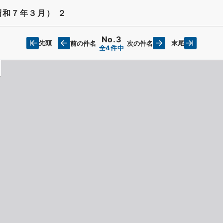
和７年３月） ２
No.3
先頭
末尾
前の件名
次の件名
全4件中