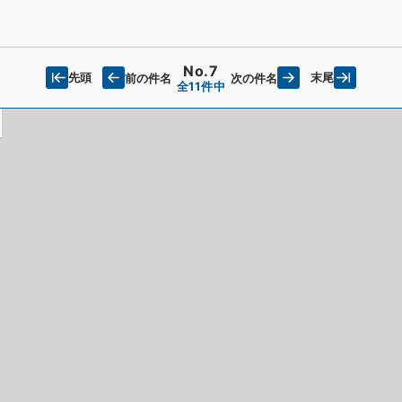
No.7
先頭
末尾
前の件名
次の件名
全11件中