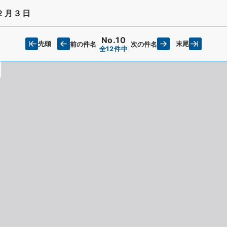
２月３日
No.10
先頭
末尾
前の件名
次の件名
全12件中