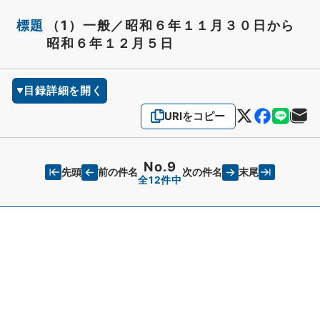
標題
（1）一般／昭和６年１１月３０日から
昭和６年１２月５日
目録詳細を開く
URIをコピー
No.9
先頭
末尾
前の件名
次の件名
全12件中